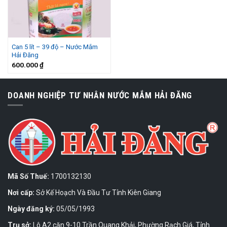
Can 5 lít – 39 độ – Nước Mắm
Hải Đăng
600.000
₫
DOANH NGHIỆP TƯ NHÂN NƯỚC MẮM HẢI ĐĂNG
Mã Số Thuế:
1700132130
Nơi cấp:
Sở Kế Hoạch Và Đầu Tư Tỉnh Kiên Giang
Ngày đăng ký:
05/05/1993
Trụ sở:
Lô A2 căn 9-10 Trần Quang Khải, Phường Rạch Giá, Tỉnh