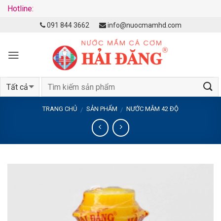
Hotline:
Skip
091 844 3662
info@nuocmamhd.com
to
content
TRANG CHỦ
SẢN PHẨM
NƯỚC MẮM 42 ĐỘ
/
/