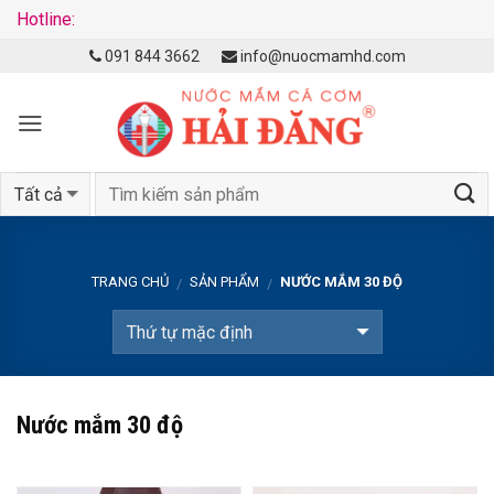
Hotline:
Skip
091 844 3662
info@nuocmamhd.com
to
content
TRANG CHỦ
SẢN PHẨM
NƯỚC MẮM 30 ĐỘ
/
/
Nước mắm 30 độ