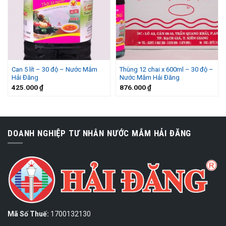
Can 5 lít – 30 độ – Nước Mắm
Thùng 12 chai x 600ml – 30 độ –
Hải Đăng
Nước Mắm Hải Đăng
425.000
₫
876.000
₫
DOANH NGHIỆP TƯ NHÂN NƯỚC MẮM HẢI ĐĂNG
Mã Số Thuế:
1700132130