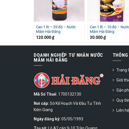
Can 1 lít – 39 độ – Nước
Can 1 lít – 10 độ – Nướ
Mắm Hải Đăng
Mắm Hải Đăng
120.000
₫
30.000
₫
DOANH NGHIỆP TƯ NHÂN NƯỚC
THÔNG 
MẮM HẢI ĐĂNG
Trang 
Giới th
Sản p
Mã Số Thuế:
1700132130
Quy Đị
Nơi cấp:
Sở Kế Hoạch Và Đầu Tư Tỉnh
Kiên Giang
Liên hệ
Ngày đăng ký:
05/05/1993
Trụ sở:
Lô A2 căn 9-10 Trần Quang