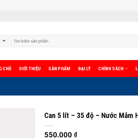
G CHỦ
GIỚI THIỆU
SẢN PHẨM
ĐẠI LÝ
CHÍNH SÁCH
L
Can 5 lít – 35 độ – Nước Mắm 
550.000
₫