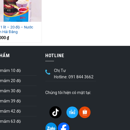
1 lít – 20 độ – Nước
 Hải Đăng
000
₫
PHẨM
HOTLINE
 mắm 10 độ
Chị Tư
Hotline: 091 844 3662
 mắm 20 độ
 mắm 30 độ
Chúng tôi hiện có mặt tại:
 mắm 39 độ
 mắm 42 độ
 mắm 63 độ