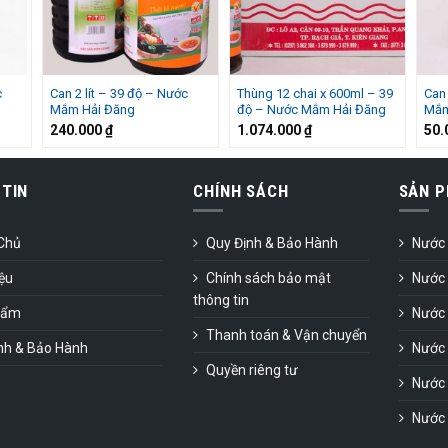
c
Can 2 lít – 39 độ – Nước
Thùng 12 chai x 600ml – 39
Can 
Mắm Hải Đăng
độ – Nước Mắm Hải Đăng
Mắm
240.000
₫
1.074.000
₫
50.
TIN
CHÍNH SÁCH
SẢN 
Chủ
Quy Định & Bảo Hành
Nước
iệu
Chính sách bảo mật
Nước
thông tin
hẩm
Nước
Thanh toán & Vận chuyển
nh & Bảo Hành
Nước
Quyền riêng tư
Nước
Nước